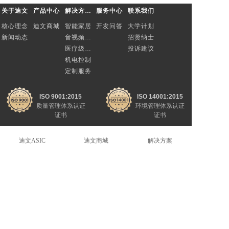
关于迪文
产品中心
解决方案与定制
服务中心
联系我们
核心理念
迪文商城
智能家居
开发问答
大学计划
新闻动态
音视频总线
招贤纳士
医疗级电源
投诉建议
机电控制
定制服务
ISO 9001:2015
ISO 14001:2015
质量管理体系认证
环境管理体系认证
证书
证书
迪文云开发平台
迪文开发者论坛
迪文ASIC
迪文商城
解决方案
全球服务热线
400 018 9008
周一至周六：8:30—22:00
联系我们
总部地址：北京市海淀区北京理工大学国防科技园5号楼18层