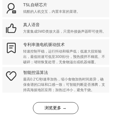

T5L自研芯片
炫酷的人机交互，内置丰富的菜谱。

真人语音
方案集成5WD类放大器，只需外接扬声器即可使用。

专利串激电机驱动技术
转速控制平稳，运行抖动和噪声低；低速大扭矩输
出，最低转速可低至300转/分，预热搅拌不糊底、不
破碎；堵转恢复处理，无食物溢出或机器倾覆。

智能控温算法
最高0.2℃/秒速率加热，缩小食物加热时间差异，确
保食谱的口味和口感一致；可智能判断是否沸腾，支
持高海拔地区应用；加热过冲小，避免干烧。
浏览更多 →